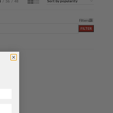
4
36
48
Filters
FILTER